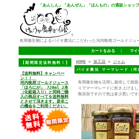
「あんしん」「あんぜん」「ほんもの」の通販ショッ
有用微生物によるバイオ農法にこだわった河内晩柑ゴールドジュ
カートをみる
｜
マイ
HOME
>
加工品
>
ジャム
【期間限定送料無料！】
バイオ農法 マーマレード（河内
【送料無料】キャンペー
ン！！
有用微生物を活用し栽培して残留
河内晩柑ゴールドジュース
「ほろにが」 720ml 2本
りでマーマレードに炊き上げまし
（化粧箱入り）と同時ご購
無添加ですので色は多少悪いです
入の商品すべてを送料無料
とさせて頂きます。是非こ
の機会をご利用ください。