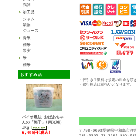
鶏卵
加工品
ジャム
漬物
ジュース
青果
精米
果実
米
精米
おすすめ品
・代引き手数料は規定の料金を頂きま
・銀行振込は前払いとなります。
バイオ農法 おばあちゃ
んの「梅干」(南光梅）
1Kg
〒798-0003愛媛県宇和島
6,496円(税込)
TEL:0895-23-3161 FAX:08