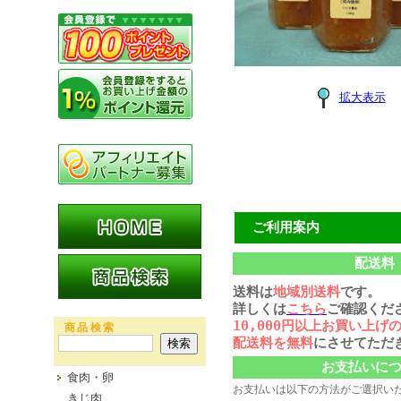
拡大表示
ご利用案内
配送料
送料は
地域別送料
です。
詳しくは
こちら
ご確認くだ
10,000円以上お買い上げ
商品検索
配送料を無料
にさせてただ
お支払いに
食肉・卵
お支払いは以下の方法がご選択い
きじ肉