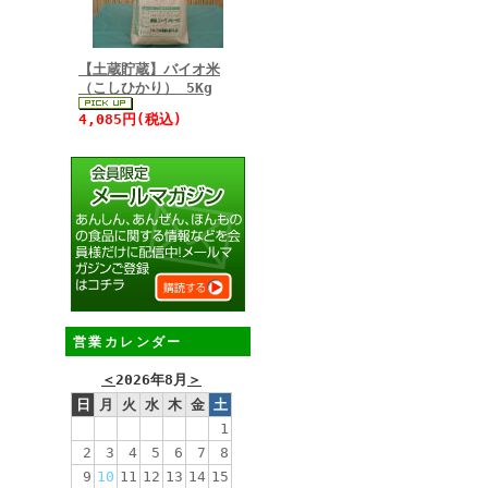
【土蔵貯蔵】バイオ米
（こしひかり） 5Kg
4,085円(税込)
営業カレンダー
＜
2026年8月
＞
日
月
火
水
木
金
土
1
2
3
4
5
6
7
8
9
10
11
12
13
14
15