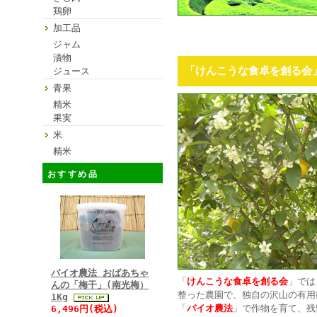
鶏卵
加工品
ジャム
漬物
「けんこうな食卓を創る会
ジュース
青果
精米
果実
米
精米
おすすめ品
バイオ農法 おばあちゃ
「
けんこうな食卓を創る会
」では
んの「梅干」(南光梅）
整った農園で、独自の沢山の有用
1Kg
「
バイオ農法
」で作物を育て、残
6,496円(税込)