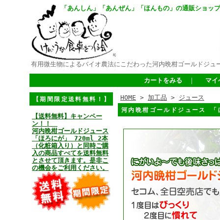
「あんしん」「あんぜん」「ほんもの」の通販ショッ
有用微生物によるバイオ農法にこだわった河内晩柑ゴールドジュ
カートをみる
｜
マイ
HOME
>
加工品
>
ジュース
【期間限定送料無料！】
河内晩柑ゴールドジュース 「ほ
【送料無料】キャンペー
ン！！
河内晩柑ゴールドジュース
「ほろにが」 720ml 2本
（化粧箱入り）と同時ご購
入の商品すべてを送料無料
とさせて頂きます。是非こ
の機会をご利用ください。