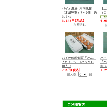
バイオ農法 河内晩柑
【土
（木成完熟）7～8個 約
（こ
3.5kg
3,143円(税込)
4,
在庫切れ
バイオ飼料飼育「けんこ
バイ
うたまご」 1パック10
「バ
個入り
肉（
734円(税込)
1,
購入数
個
ご利用案内