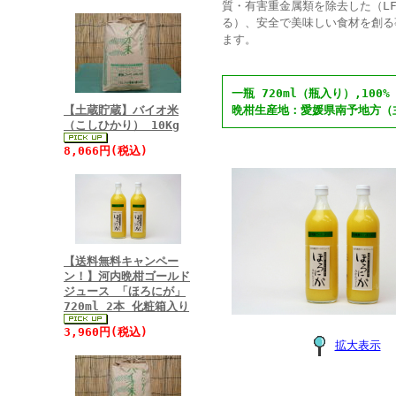
質・有害重金属類を除去した（L
る）、安全で美味しい食材を創る
ます。
一瓶 720ml（瓶入り）,10
【土蔵貯蔵】バイオ米
晩柑生産地：愛媛県南予地方（
（こしひかり） 10Kg
8,066円(税込)
【送料無料キャンペー
ン！】河内晩柑ゴールド
ジュース 「ほろにが」
720ml 2本 化粧箱入り
3,960円(税込)
拡大表示