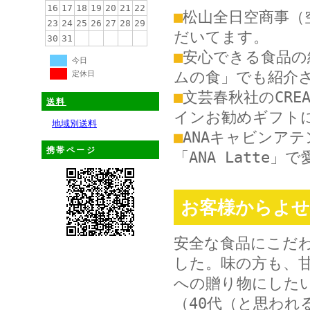
16
17
18
19
20
21
22
■
松山全日空商事（空
23
24
25
26
27
28
29
だいてます。
30
31
■
安心できる食品の
今日
ムの食」でも紹介
定休日
■
文芸春秋社のCREA
送料
インお勧めギフト
地域別送料
■
ANAキャビンア
携帯ページ
「ANA Latt
お客様からよせ
安全な食品にこだ
した。味の方も、
への贈り物にした
（40代（と思われ