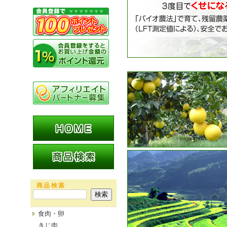
商品検索
食肉・卵
きじ肉