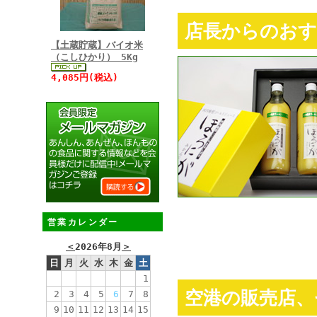
店長からのお
【土蔵貯蔵】バイオ米
（こしひかり） 5Kg
4,085円(税込)
営業カレンダー
＜
2026年8月
＞
日
月
火
水
木
金
土
1
空港の販売店、
2
3
4
5
6
7
8
9
10
11
12
13
14
15